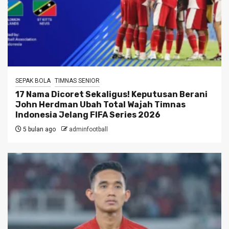
SEPAK BOLA
TIMNAS SENIOR
17 Nama Dicoret Sekaligus! Keputusan Berani
John Herdman Ubah Total Wajah Timnas
Indonesia Jelang FIFA Series 2026
5 bulan ago
adminfootball