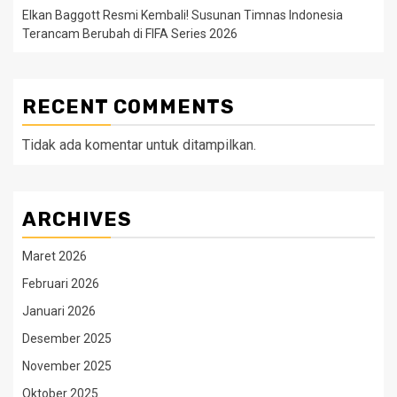
Elkan Baggott Resmi Kembali! Susunan Timnas Indonesia
Terancam Berubah di FIFA Series 2026
RECENT COMMENTS
Tidak ada komentar untuk ditampilkan.
ARCHIVES
Maret 2026
Februari 2026
Januari 2026
Desember 2025
November 2025
Oktober 2025