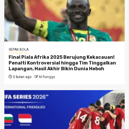
SEPAK BOLA
Final Piala Afrika 2025 Berujung Kekacauan!
Penalti Kontroversial hingga Tim Tinggalkan
Lapangan, Hasil Akhir Bikin Dunia Heboh
5 bulan ago
M.Rangga