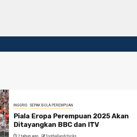
INGGRIS
SEPAK BOLA PEREMPUAN
Piala Eropa Perempuan 2025 Akan
Ditayangkan BBC dan ITV
2 tahun ago
footballandchicks