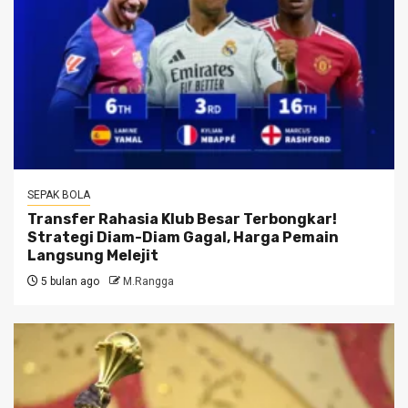
SEPAK BOLA
Transfer Rahasia Klub Besar Terbongkar!
Strategi Diam-Diam Gagal, Harga Pemain
Langsung Melejit
5 bulan ago
M.Rangga