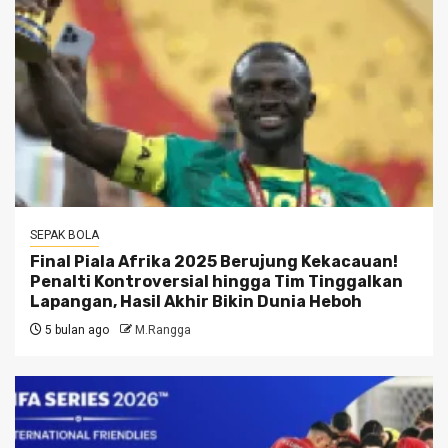
SEPAK BOLA
Final Piala Afrika 2025 Berujung Kekacauan!
Penalti Kontroversial hingga Tim Tinggalkan
Lapangan, Hasil Akhir Bikin Dunia Heboh
5 bulan ago
M.Rangga