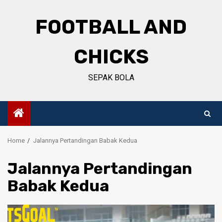
Skip
to
FOOTBALL AND
content
CHICKS
SEPAK BOLA
Home
Jalannya Pertandingan Babak Kedua
Jalannya Pertandingan
Babak Kedua