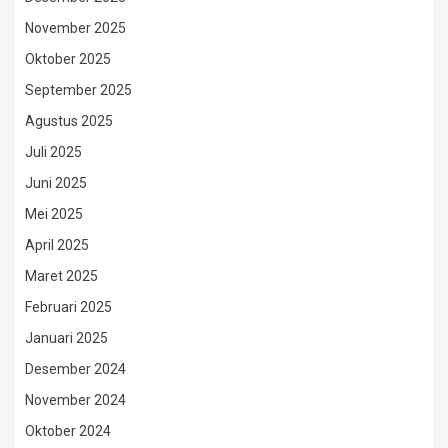
November 2025
Oktober 2025
September 2025
Agustus 2025
Juli 2025
Juni 2025
Mei 2025
April 2025
Maret 2025
Februari 2025
Januari 2025
Desember 2024
November 2024
Oktober 2024