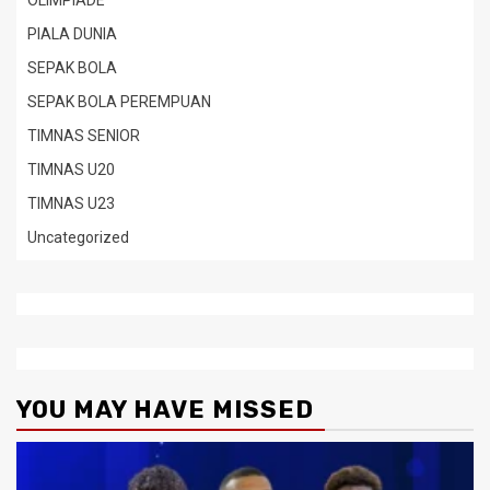
OLIMPIADE
PIALA DUNIA
SEPAK BOLA
SEPAK BOLA PEREMPUAN
TIMNAS SENIOR
TIMNAS U20
TIMNAS U23
Uncategorized
YOU MAY HAVE MISSED