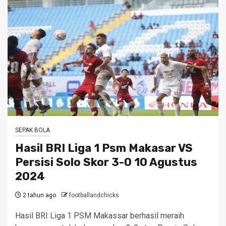
SEPAK BOLA
Hasil BRI Liga 1 Psm Makasar VS
Persisi Solo Skor 3-0 10 Agustus
2024
2 tahun ago
footballandchicks
Hasil BRI Liga 1 ​PSM Makassar berhasil meraih