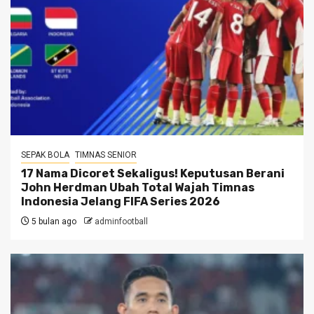
SEPAK BOLA
TIMNAS SENIOR
17 Nama Dicoret Sekaligus! Keputusan Berani
John Herdman Ubah Total Wajah Timnas
Indonesia Jelang FIFA Series 2026
5 bulan ago
adminfootball