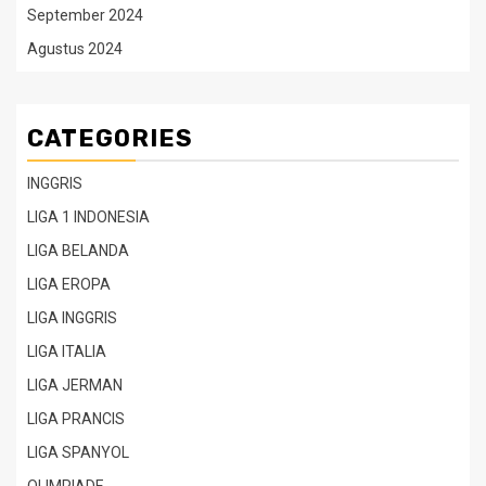
September 2024
Agustus 2024
CATEGORIES
INGGRIS
LIGA 1 INDONESIA
LIGA BELANDA
LIGA EROPA
LIGA INGGRIS
LIGA ITALIA
LIGA JERMAN
LIGA PRANCIS
LIGA SPANYOL