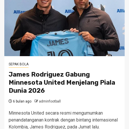
SEPAK BOLA
James Rodriguez Gabung
Minnesota United Menjelang Piala
Dunia 2026
6 bulan ago
adminfootball
Minnesota United secara resmi mengumumkan
penandatanganan kontrak dengan bintang internasional
Kolombia, James Rodriguez, pada Jumat lalu.