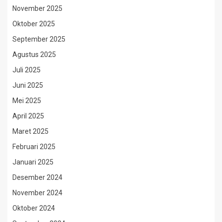
November 2025
Oktober 2025
September 2025
Agustus 2025
Juli 2025
Juni 2025
Mei 2025
April 2025
Maret 2025
Februari 2025
Januari 2025
Desember 2024
November 2024
Oktober 2024