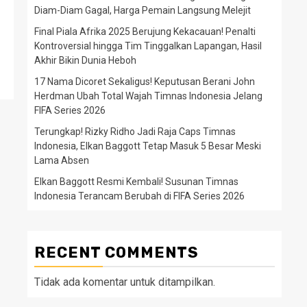
Diam-Diam Gagal, Harga Pemain Langsung Melejit
Final Piala Afrika 2025 Berujung Kekacauan! Penalti
Kontroversial hingga Tim Tinggalkan Lapangan, Hasil
Akhir Bikin Dunia Heboh
17 Nama Dicoret Sekaligus! Keputusan Berani John
Herdman Ubah Total Wajah Timnas Indonesia Jelang
FIFA Series 2026
Terungkap! Rizky Ridho Jadi Raja Caps Timnas
Indonesia, Elkan Baggott Tetap Masuk 5 Besar Meski
Lama Absen
Elkan Baggott Resmi Kembali! Susunan Timnas
Indonesia Terancam Berubah di FIFA Series 2026
RECENT COMMENTS
Tidak ada komentar untuk ditampilkan.