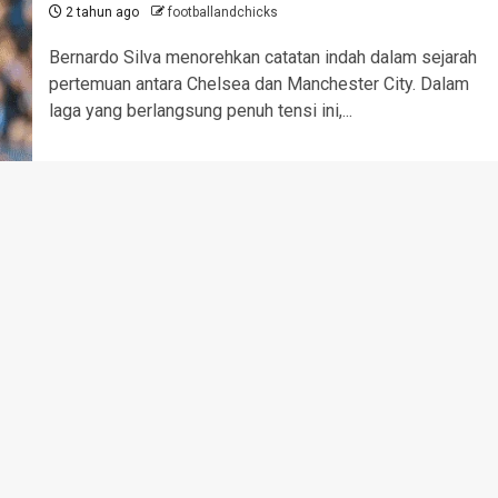
2 tahun ago
footballandchicks
Bernardo Silva menorehkan catatan indah dalam sejarah
pertemuan antara Chelsea dan Manchester City. Dalam
laga yang berlangsung penuh tensi ini,...