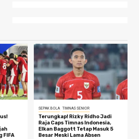
SEPAK BOLA
TIMNAS SENIOR
us!
Terungkap! Rizky Ridho Jadi
Raja Caps Timnas Indonesia,
jah
Elkan Baggott Tetap Masuk 5
g FIFA
Besar Meski Lama Absen