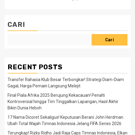
CARI
Cari
RECENT POSTS
Transfer Rahasia Klub Besar Terbongkar! Strategi Diam-Diam
Gagal, Harga Pemain Langsung Melejit
Final Piala Afrika 2025 Berujung Kekacauan! Penalti
Kontroversial hingga Tim Tinggalkan Lapangan, Hasil Akhir
Bikin Dunia Heboh
17 Nama Dicoret Sekaligus! Keputusan Berani John Herdman
Ubah Total Wajah Timnas Indonesia Jelang FIFA Series 2026
Terungkap! Rizky Ridho Jadi Raja Caps Timnas Indonesia, Elkan