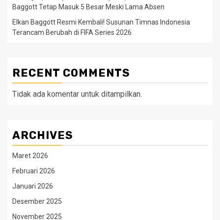
Baggott Tetap Masuk 5 Besar Meski Lama Absen
Elkan Baggott Resmi Kembali! Susunan Timnas Indonesia
Terancam Berubah di FIFA Series 2026
RECENT COMMENTS
Tidak ada komentar untuk ditampilkan.
ARCHIVES
Maret 2026
Februari 2026
Januari 2026
Desember 2025
November 2025