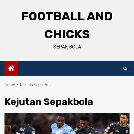
Skip
to
FOOTBALL AND
content
CHICKS
SEPAK BOLA
Home
Kejutan Sepakbola
Kejutan Sepakbola