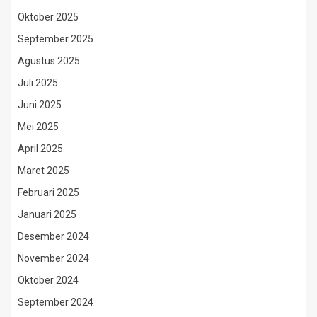
Oktober 2025
September 2025
Agustus 2025
Juli 2025
Juni 2025
Mei 2025
April 2025
Maret 2025
Februari 2025
Januari 2025
Desember 2024
November 2024
Oktober 2024
September 2024