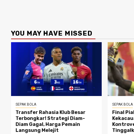
YOU MAY HAVE MISSED
SEPAK BOLA
SEPAK BOLA
Transfer Rahasia Klub Besar
Final Pi
Terbongkar! Strategi Diam-
Kekacaua
Diam Gagal, Harga Pemain
Kontrove
Langsung Melejit
Tinggalk