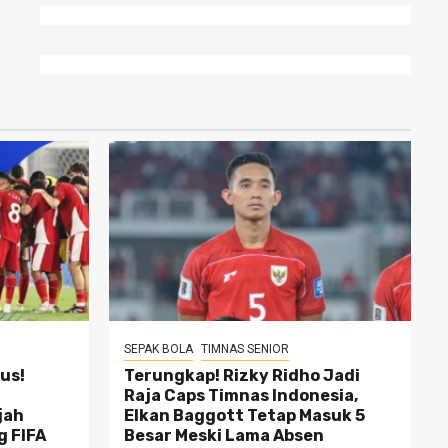
SEPAK BOLA
TIMNAS SENIOR
us!
Terungkap! Rizky Ridho Jadi
Raja Caps Timnas Indonesia,
jah
Elkan Baggott Tetap Masuk 5
g FIFA
Besar Meski Lama Absen