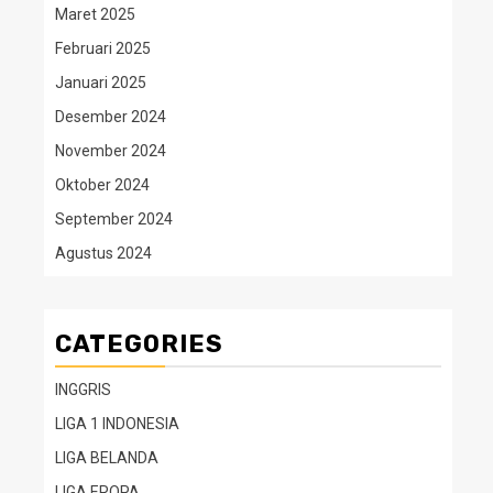
Maret 2025
Februari 2025
Januari 2025
Desember 2024
November 2024
Oktober 2024
September 2024
Agustus 2024
CATEGORIES
INGGRIS
LIGA 1 INDONESIA
LIGA BELANDA
LIGA EROPA