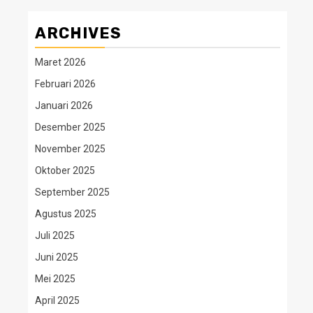
ARCHIVES
Maret 2026
Februari 2026
Januari 2026
Desember 2025
November 2025
Oktober 2025
September 2025
Agustus 2025
Juli 2025
Juni 2025
Mei 2025
April 2025