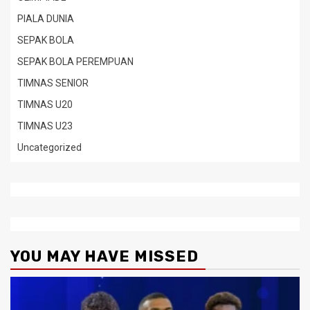
PIALA DUNIA
SEPAK BOLA
SEPAK BOLA PEREMPUAN
TIMNAS SENIOR
TIMNAS U20
TIMNAS U23
Uncategorized
YOU MAY HAVE MISSED