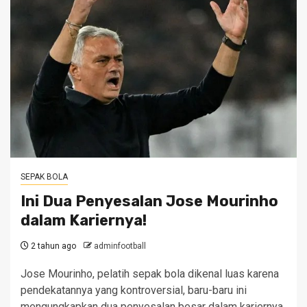
SEPAK BOLA
Ini Dua Penyesalan Jose Mourinho
dalam Kariernya!
2 tahun ago
adminfootball
Jose Mourinho, pelatih sepak bola dikenal luas karena
pendekatannya yang kontroversial, baru-baru ini
mengungkapkan dua penyesalan besar dalam kariernya.