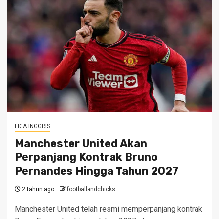
LIGA INGGRIS
Manchester United Akan
Perpanjang Kontrak Bruno
Pernandes Hingga Tahun 2027
2 tahun ago
footballandchicks
Manchester United telah resmi memperpanjang kontrak