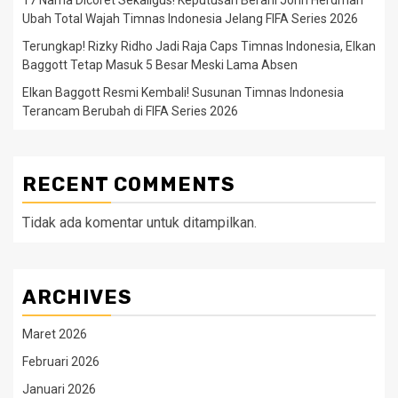
17 Nama Dicoret Sekaligus! Keputusan Berani John Herdman
Ubah Total Wajah Timnas Indonesia Jelang FIFA Series 2026
Terungkap! Rizky Ridho Jadi Raja Caps Timnas Indonesia, Elkan
Baggott Tetap Masuk 5 Besar Meski Lama Absen
Elkan Baggott Resmi Kembali! Susunan Timnas Indonesia
Terancam Berubah di FIFA Series 2026
RECENT COMMENTS
Tidak ada komentar untuk ditampilkan.
ARCHIVES
Maret 2026
Februari 2026
Januari 2026