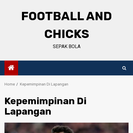
Skip
to
FOOTBALL AND
content
CHICKS
SEPAK BOLA
Home
Kepemimpinan Di Lapangan
Kepemimpinan Di
Lapangan