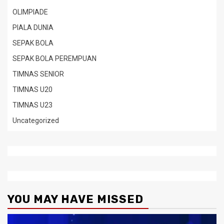
OLIMPIADE
PIALA DUNIA
SEPAK BOLA
SEPAK BOLA PEREMPUAN
TIMNAS SENIOR
TIMNAS U20
TIMNAS U23
Uncategorized
YOU MAY HAVE MISSED