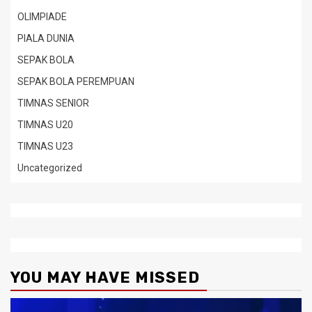
OLIMPIADE
PIALA DUNIA
SEPAK BOLA
SEPAK BOLA PEREMPUAN
TIMNAS SENIOR
TIMNAS U20
TIMNAS U23
Uncategorized
YOU MAY HAVE MISSED