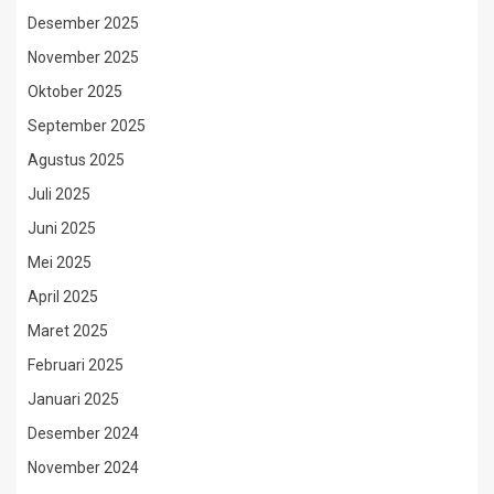
Desember 2025
November 2025
Oktober 2025
September 2025
Agustus 2025
Juli 2025
Juni 2025
Mei 2025
April 2025
Maret 2025
Februari 2025
Januari 2025
Desember 2024
November 2024