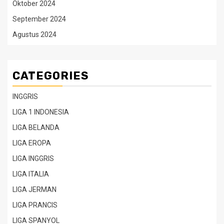
Oktober 2024
September 2024
Agustus 2024
CATEGORIES
INGGRIS
LIGA 1 INDONESIA
LIGA BELANDA
LIGA EROPA
LIGA INGGRIS
LIGA ITALIA
LIGA JERMAN
LIGA PRANCIS
LIGA SPANYOL