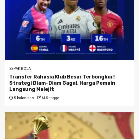
SEPAK BOLA
Transfer Rahasia Klub Besar Terbongkar!
Strategi Diam-Diam Gagal, Harga Pemain
Langsung Melejit
5 bulan ago
M.Rangga