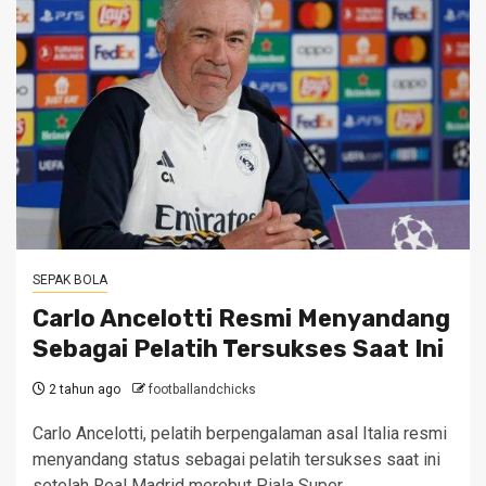
SEPAK BOLA
Carlo Ancelotti Resmi Menyandang
Sebagai Pelatih Tersukses Saat Ini
2 tahun ago
footballandchicks
Carlo Ancelotti, pelatih berpengalaman asal Italia resmi
menyandang status sebagai pelatih tersukses saat ini
setelah Real Madrid merebut Piala Super...