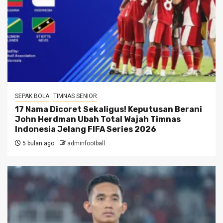
SEPAK BOLA
TIMNAS SENIOR
17 Nama Dicoret Sekaligus! Keputusan Berani
John Herdman Ubah Total Wajah Timnas
Indonesia Jelang FIFA Series 2026
5 bulan ago
adminfootball