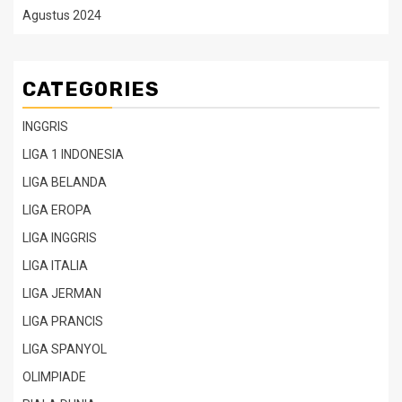
Agustus 2024
CATEGORIES
INGGRIS
LIGA 1 INDONESIA
LIGA BELANDA
LIGA EROPA
LIGA INGGRIS
LIGA ITALIA
LIGA JERMAN
LIGA PRANCIS
LIGA SPANYOL
OLIMPIADE