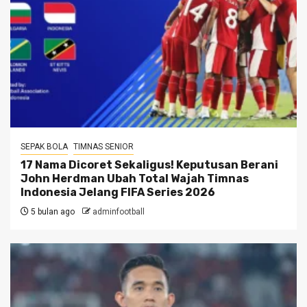
SEPAK BOLA
TIMNAS SENIOR
17 Nama Dicoret Sekaligus! Keputusan Berani
John Herdman Ubah Total Wajah Timnas
Indonesia Jelang FIFA Series 2026
5 bulan ago
adminfootball