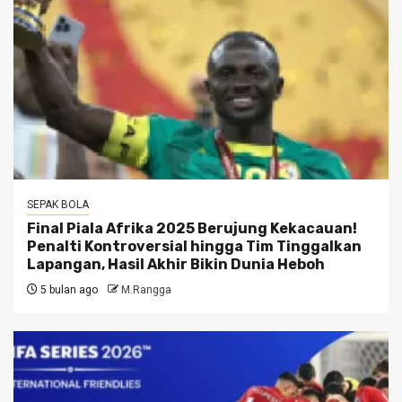
SEPAK BOLA
Final Piala Afrika 2025 Berujung Kekacauan!
Penalti Kontroversial hingga Tim Tinggalkan
Lapangan, Hasil Akhir Bikin Dunia Heboh
5 bulan ago
M.Rangga