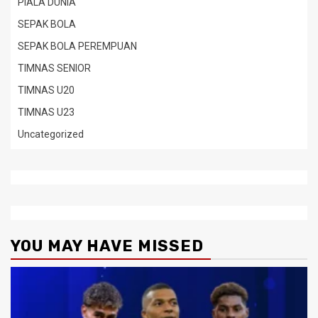
PIALA DUNIA
SEPAK BOLA
SEPAK BOLA PEREMPUAN
TIMNAS SENIOR
TIMNAS U20
TIMNAS U23
Uncategorized
YOU MAY HAVE MISSED