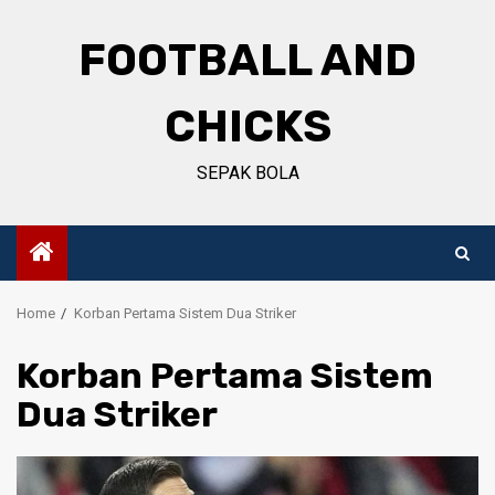
Skip
to
FOOTBALL AND
content
CHICKS
SEPAK BOLA
Home
Korban Pertama Sistem Dua Striker
Korban Pertama Sistem
Dua Striker