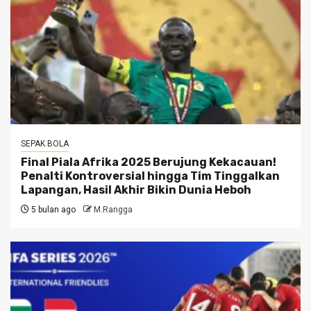
SEPAK BOLA
Final Piala Afrika 2025 Berujung Kekacauan!
Penalti Kontroversial hingga Tim Tinggalkan
Lapangan, Hasil Akhir Bikin Dunia Heboh
5 bulan ago
M.Rangga