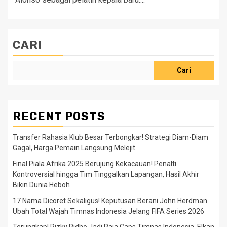
CARI
Cari
RECENT POSTS
Transfer Rahasia Klub Besar Terbongkar! Strategi Diam-Diam
Gagal, Harga Pemain Langsung Melejit
Final Piala Afrika 2025 Berujung Kekacauan! Penalti
Kontroversial hingga Tim Tinggalkan Lapangan, Hasil Akhir
Bikin Dunia Heboh
17 Nama Dicoret Sekaligus! Keputusan Berani John Herdman
Ubah Total Wajah Timnas Indonesia Jelang FIFA Series 2026