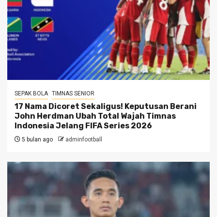
SEPAK BOLA
TIMNAS SENIOR
17 Nama Dicoret Sekaligus! Keputusan Berani
John Herdman Ubah Total Wajah Timnas
Indonesia Jelang FIFA Series 2026
5 bulan ago
adminfootball