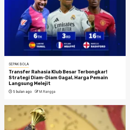
SEPAK BOLA
Transfer Rahasia Klub Besar Terbongkar!
Strategi Diam-Diam Gagal, Harga Pemain
Langsung Melejit
5 bulan ago
M.Rangga