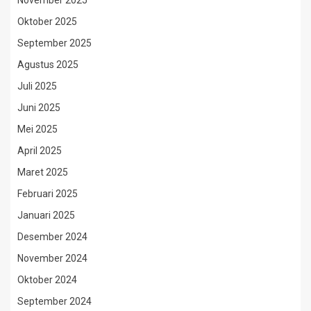
November 2025
Oktober 2025
September 2025
Agustus 2025
Juli 2025
Juni 2025
Mei 2025
April 2025
Maret 2025
Februari 2025
Januari 2025
Desember 2024
November 2024
Oktober 2024
September 2024