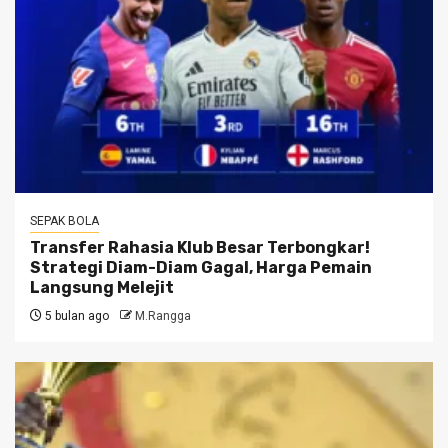
SEPAK BOLA
Transfer Rahasia Klub Besar Terbongkar!
Strategi Diam-Diam Gagal, Harga Pemain
Langsung Melejit
5 bulan ago
M.Rangga