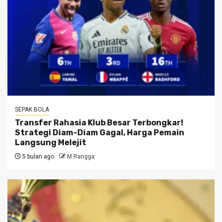
SEPAK BOLA
Transfer Rahasia Klub Besar Terbongkar!
Strategi Diam-Diam Gagal, Harga Pemain
Langsung Melejit
5 bulan ago
M.Rangga