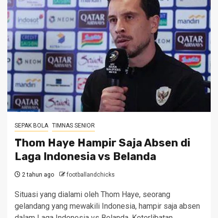
SEPAK BOLA
TIMNAS SENIOR
Thom Haye Hampir Saja Absen di
Laga Indonesia vs Belanda
2 tahun ago
footballandchicks
Situasi yang dialami oleh Thom Haye, seorang
gelandang yang mewakili Indonesia, hampir saja absen
dalam Laga Indonesia vs Belanda.​ Keterlibatan...