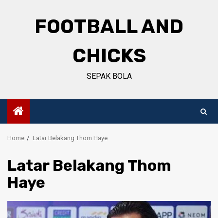
Skip
to
FOOTBALL AND
content
CHICKS
SEPAK BOLA
Home
Latar Belakang Thom Haye
Latar Belakang Thom
Haye