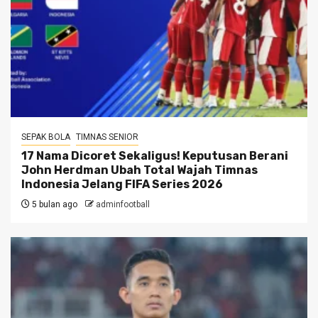
SEPAK BOLA
TIMNAS SENIOR
17 Nama Dicoret Sekaligus! Keputusan Berani
John Herdman Ubah Total Wajah Timnas
Indonesia Jelang FIFA Series 2026
5 bulan ago
adminfootball