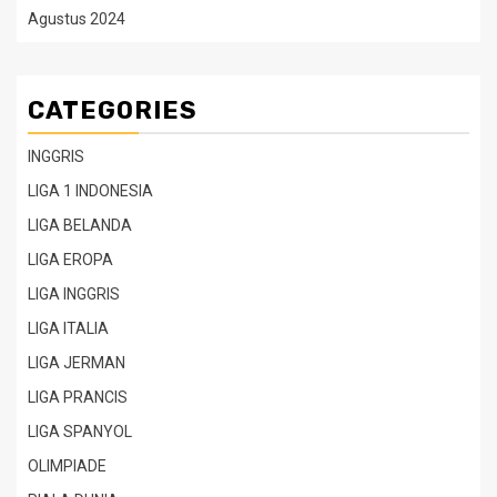
Agustus 2024
CATEGORIES
INGGRIS
LIGA 1 INDONESIA
LIGA BELANDA
LIGA EROPA
LIGA INGGRIS
LIGA ITALIA
LIGA JERMAN
LIGA PRANCIS
LIGA SPANYOL
OLIMPIADE