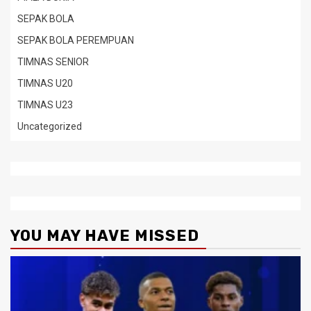
SEPAK BOLA
SEPAK BOLA PEREMPUAN
TIMNAS SENIOR
TIMNAS U20
TIMNAS U23
Uncategorized
YOU MAY HAVE MISSED