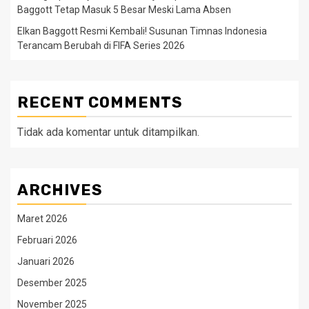
Baggott Tetap Masuk 5 Besar Meski Lama Absen
Elkan Baggott Resmi Kembali! Susunan Timnas Indonesia
Terancam Berubah di FIFA Series 2026
RECENT COMMENTS
Tidak ada komentar untuk ditampilkan.
ARCHIVES
Maret 2026
Februari 2026
Januari 2026
Desember 2025
November 2025