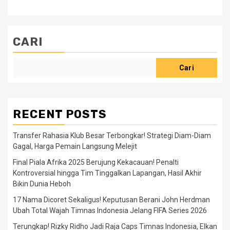
CARI
Cari
RECENT POSTS
Transfer Rahasia Klub Besar Terbongkar! Strategi Diam-Diam
Gagal, Harga Pemain Langsung Melejit
Final Piala Afrika 2025 Berujung Kekacauan! Penalti
Kontroversial hingga Tim Tinggalkan Lapangan, Hasil Akhir
Bikin Dunia Heboh
17 Nama Dicoret Sekaligus! Keputusan Berani John Herdman
Ubah Total Wajah Timnas Indonesia Jelang FIFA Series 2026
Terungkap! Rizky Ridho Jadi Raja Caps Timnas Indonesia, Elkan