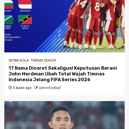
SEPAK BOLA
TIMNAS SENIOR
17 Nama Dicoret Sekaligus! Keputusan Berani
John Herdman Ubah Total Wajah Timnas
Indonesia Jelang FIFA Series 2026
5 bulan ago
adminfootball