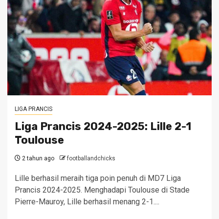
LIGA PRANCIS
Liga Prancis 2024-2025: Lille 2-1
Toulouse
2 tahun ago
footballandchicks
Lille berhasil meraih tiga poin penuh di MD7 Liga
Prancis 2024-2025. Menghadapi Toulouse di Stade
Pierre-Mauroy, Lille berhasil menang 2-1....