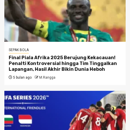
SEPAK BOLA
Final Piala Afrika 2025 Berujung Kekacauan!
Penalti Kontroversial hingga Tim Tinggalkan
Lapangan, Hasil Akhir Bikin Dunia Heboh
5 bulan ago
M.Rangga