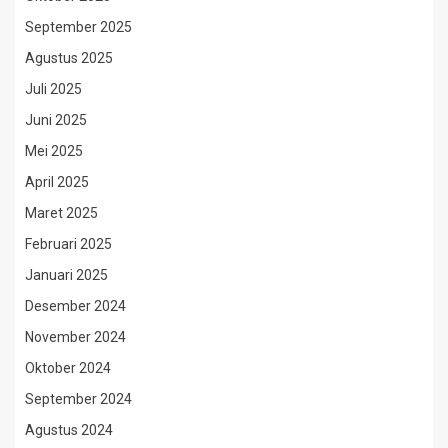
September 2025
Agustus 2025
Juli 2025
Juni 2025
Mei 2025
April 2025
Maret 2025
Februari 2025
Januari 2025
Desember 2024
November 2024
Oktober 2024
September 2024
Agustus 2024