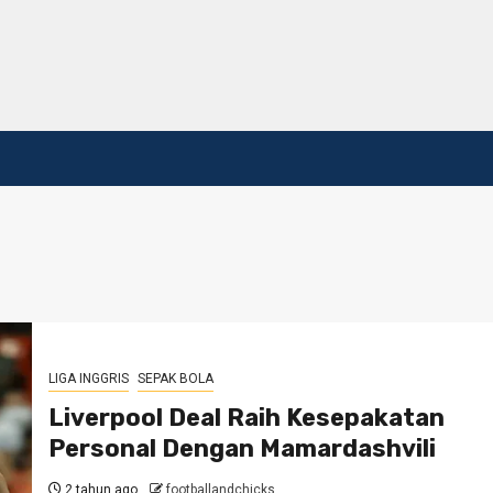
LIGA INGGRIS
SEPAK BOLA
Liverpool Deal Raih Kesepakatan
Personal Dengan Mamardashvili
2 tahun ago
footballandchicks