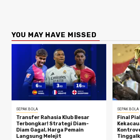
YOU MAY HAVE MISSED
SEPAK BOLA
SEPAK BOLA
Transfer Rahasia Klub Besar
Final Pi
Terbongkar! Strategi Diam-
Kekacaua
Diam Gagal, Harga Pemain
Kontrove
Langsung Melejit
Tinggalk