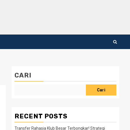
CARI
Cari
RECENT POSTS
Transfer Rahasia Klub Besar Terbongkar! Strategi