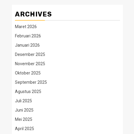
ARCHIVES
Maret 2026
Februari 2026
Januari 2026
Desember 2025
November 2025
Oktober 2025
September 2025
Agustus 2025
Juli 2025
Juni 2025
Mei 2025
April 2025