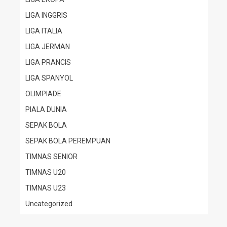
LIGA INGGRIS
LIGA ITALIA
LIGA JERMAN
LIGA PRANCIS
LIGA SPANYOL
OLIMPIADE
PIALA DUNIA
SEPAK BOLA
SEPAK BOLA PEREMPUAN
TIMNAS SENIOR
TIMNAS U20
TIMNAS U23
Uncategorized