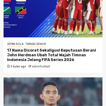
SEPAK BOLA
TIMNAS SENIOR
17 Nama Dicoret Sekaligus! Keputusan Berani
John Herdman Ubah Total Wajah Timnas
Indonesia Jelang FIFA Series 2026
5 bulan ago
adminfootball