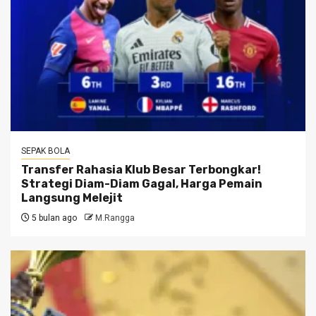
SEPAK BOLA
Transfer Rahasia Klub Besar Terbongkar!
Strategi Diam-Diam Gagal, Harga Pemain
Langsung Melejit
5 bulan ago
M.Rangga