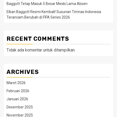
Baggott Tetap Masuk 5 Besar Meski Lama Absen
Elkan Baggott Resmi Kembali! Susunan Timnas Indonesia
Terancam Berubah di FIFA Series 2026
RECENT COMMENTS
Tidak ada komentar untuk ditampilkan.
ARCHIVES
Maret 2026
Februari 2026
Januari 2026
Desember 2025
November 2025