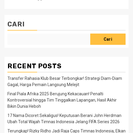
CARI
Cari
RECENT POSTS
Transfer Rahasia Klub Besar Terbongkar! Strategi Diam-Diam
Gagal, Harga Pemain Langsung Melejit
Final Piala Afrika 2025 Berujung Kekacauan! Penalti
Kontroversial hingga Tim Tinggalkan Lapangan, Hasil Akhir
Bikin Dunia Heboh
17 Nama Dicoret Sekaligus! Keputusan Berani John Herdman
Ubah Total Wajah Timnas Indonesia Jelang FIFA Series 2026
Terungkap! Rizky Ridho Jadi Raja Caps Timnas Indonesia, Elkan