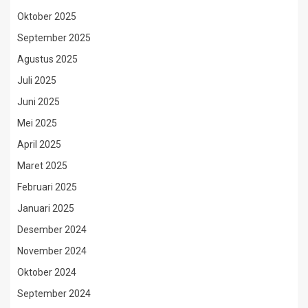
Oktober 2025
September 2025
Agustus 2025
Juli 2025
Juni 2025
Mei 2025
April 2025
Maret 2025
Februari 2025
Januari 2025
Desember 2024
November 2024
Oktober 2024
September 2024