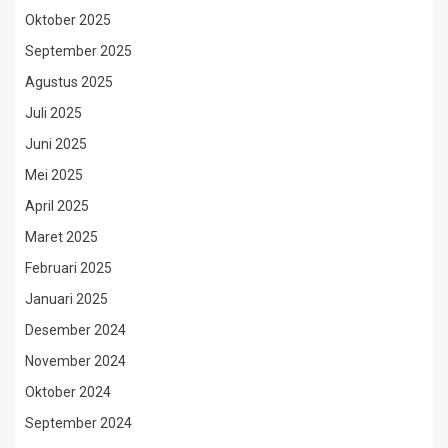
Oktober 2025
September 2025
Agustus 2025
Juli 2025
Juni 2025
Mei 2025
April 2025
Maret 2025
Februari 2025
Januari 2025
Desember 2024
November 2024
Oktober 2024
September 2024