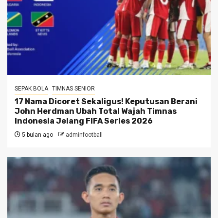
SEPAK BOLA
TIMNAS SENIOR
17 Nama Dicoret Sekaligus! Keputusan Berani
John Herdman Ubah Total Wajah Timnas
Indonesia Jelang FIFA Series 2026
5 bulan ago
adminfootball