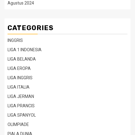
Agustus 2024
CATEGORIES
INGGRIS
LIGA 1 INDONESIA
LIGA BELANDA
LIGA EROPA
LIGA INGGRIS
LIGA ITALIA
LIGA JERMAN
LIGA PRANCIS
LIGA SPANYOL
OLIMPIADE
PIALA DUNIA