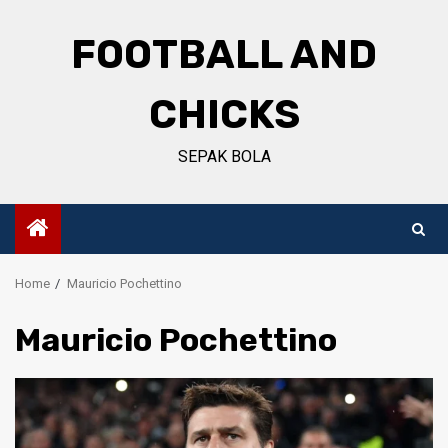
Skip
to
FOOTBALL AND
content
CHICKS
SEPAK BOLA
Home
Mauricio Pochettino
Mauricio Pochettino