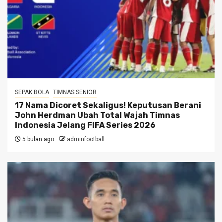
SEPAK BOLA
TIMNAS SENIOR
17 Nama Dicoret Sekaligus! Keputusan Berani
John Herdman Ubah Total Wajah Timnas
Indonesia Jelang FIFA Series 2026
5 bulan ago
adminfootball