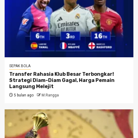
SEPAK BOLA
Transfer Rahasia Klub Besar Terbongkar!
Strategi Diam-Diam Gagal, Harga Pemain
Langsung Melejit
5 bulan ago
M.Rangga