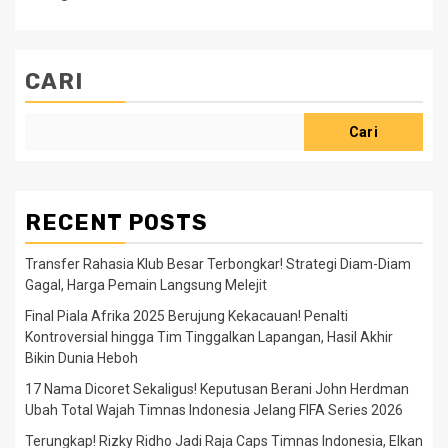
CARI
Cari
RECENT POSTS
Transfer Rahasia Klub Besar Terbongkar! Strategi Diam-Diam
Gagal, Harga Pemain Langsung Melejit
Final Piala Afrika 2025 Berujung Kekacauan! Penalti
Kontroversial hingga Tim Tinggalkan Lapangan, Hasil Akhir
Bikin Dunia Heboh
17 Nama Dicoret Sekaligus! Keputusan Berani John Herdman
Ubah Total Wajah Timnas Indonesia Jelang FIFA Series 2026
Terungkap! Rizky Ridho Jadi Raja Caps Timnas Indonesia, Elkan