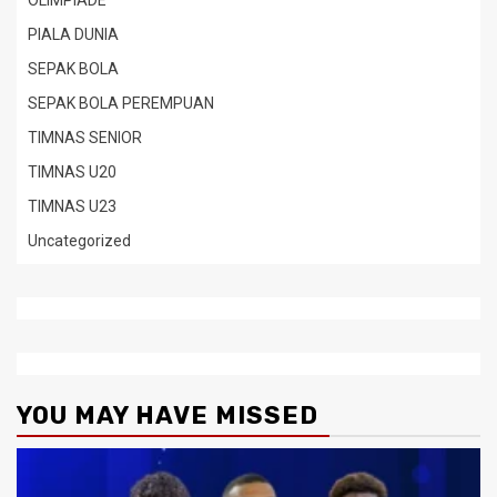
OLIMPIADE
PIALA DUNIA
SEPAK BOLA
SEPAK BOLA PEREMPUAN
TIMNAS SENIOR
TIMNAS U20
TIMNAS U23
Uncategorized
YOU MAY HAVE MISSED