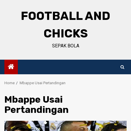
Skip
to
FOOTBALL AND
content
CHICKS
SEPAK BOLA
Home
Mbappe Usai Pertandingan
Mbappe Usai
Pertandingan