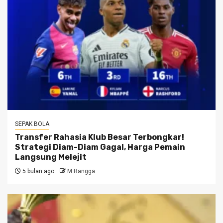
SEPAK BOLA
Transfer Rahasia Klub Besar Terbongkar!
Strategi Diam-Diam Gagal, Harga Pemain
Langsung Melejit
5 bulan ago
M.Rangga