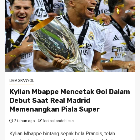
LIGA SPANYOL
Kylian Mbappe Mencetak Gol Dalam
Debut Saat Real Madrid
Memenangkan Piala Super
2 tahun ago
footballandchicks
Kylian Mbappe bintang sepak bola Prancis, telah