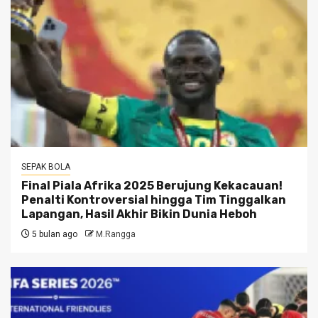
SEPAK BOLA
Final Piala Afrika 2025 Berujung Kekacauan!
Penalti Kontroversial hingga Tim Tinggalkan
Lapangan, Hasil Akhir Bikin Dunia Heboh
5 bulan ago
M.Rangga