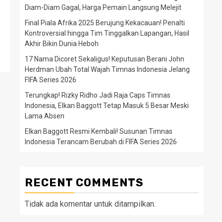
Diam-Diam Gagal, Harga Pemain Langsung Melejit
Final Piala Afrika 2025 Berujung Kekacauan! Penalti
Kontroversial hingga Tim Tinggalkan Lapangan, Hasil
Akhir Bikin Dunia Heboh
17 Nama Dicoret Sekaligus! Keputusan Berani John
Herdman Ubah Total Wajah Timnas Indonesia Jelang
FIFA Series 2026
Terungkap! Rizky Ridho Jadi Raja Caps Timnas
Indonesia, Elkan Baggott Tetap Masuk 5 Besar Meski
Lama Absen
Elkan Baggott Resmi Kembali! Susunan Timnas
Indonesia Terancam Berubah di FIFA Series 2026
RECENT COMMENTS
Tidak ada komentar untuk ditampilkan.