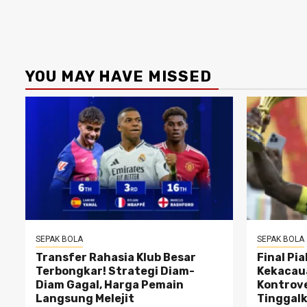
YOU MAY HAVE MISSED
SEPAK BOLA
SEPAK BOLA
Transfer Rahasia Klub Besar
Final Pi
Terbongkar! Strategi Diam-
Kekacaua
Diam Gagal, Harga Pemain
Kontrove
Langsung Melejit
Tinggalk