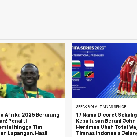
SEPAK BOLA
TIMNAS SENIOR
ala Afrika 2025 Berujung
17 Nama Dicoret Sekalig
n! Penalti
Keputusan Berani John
rsial hingga Tim
Herdman Ubah Total Wa
an Lapangan, Hasil
Timnas Indonesia Jelan