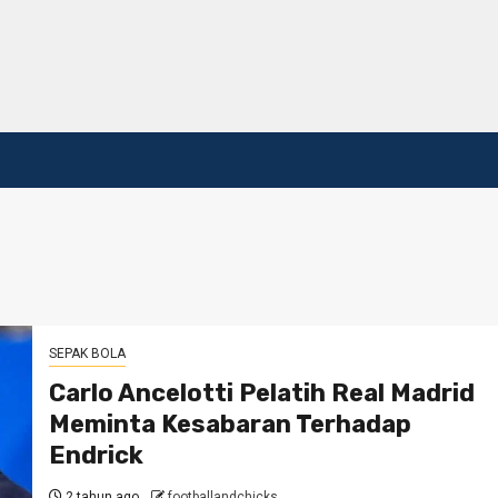
SEPAK BOLA
Carlo Ancelotti Pelatih Real Madrid
Meminta Kesabaran Terhadap
Endrick
2 tahun ago
footballandchicks