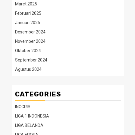
Maret 2025
Februari 2025
Januari 2025
Desember 2024
November 2024
Oktober 2024
September 2024
Agustus 2024
CATEGORIES
INGGRIS
LIGA 1 INDONESIA
LIGA BELANDA
LIGA EROPA