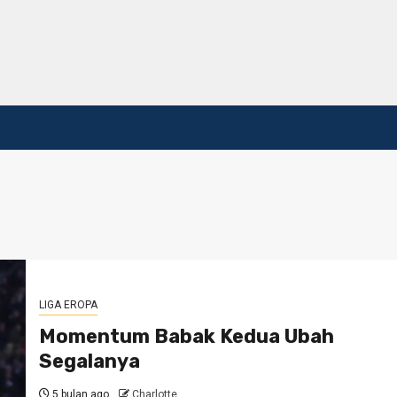
LIGA EROPA
Momentum Babak Kedua Ubah
Segalanya
5 bulan ago
Charlotte