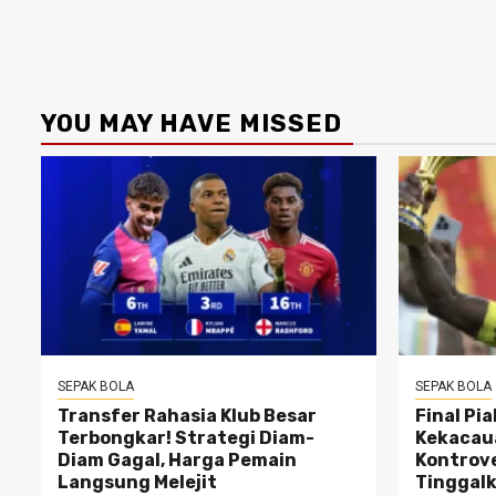
YOU MAY HAVE MISSED
SEPAK BOLA
SEPAK BOLA
Transfer Rahasia Klub Besar
Final Pi
Terbongkar! Strategi Diam-
Kekacaua
Diam Gagal, Harga Pemain
Kontrove
Langsung Melejit
Tinggalk