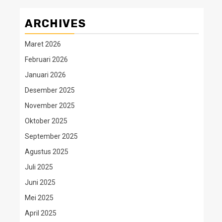
ARCHIVES
Maret 2026
Februari 2026
Januari 2026
Desember 2025
November 2025
Oktober 2025
September 2025
Agustus 2025
Juli 2025
Juni 2025
Mei 2025
April 2025