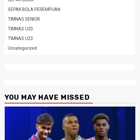
SEPAK BOLA PEREMPUAN
TIMNAS SENIOR
TIMNAS U20
TIMNAS U23
Uncategorized
YOU MAY HAVE MISSED