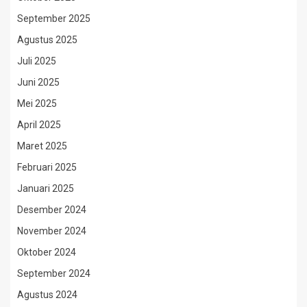
September 2025
Agustus 2025
Juli 2025
Juni 2025
Mei 2025
April 2025
Maret 2025
Februari 2025
Januari 2025
Desember 2024
November 2024
Oktober 2024
September 2024
Agustus 2024