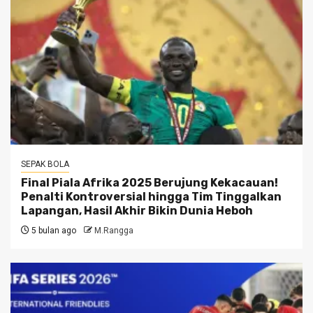
SEPAK BOLA
Final Piala Afrika 2025 Berujung Kekacauan!
Penalti Kontroversial hingga Tim Tinggalkan
Lapangan, Hasil Akhir Bikin Dunia Heboh
5 bulan ago
M.Rangga