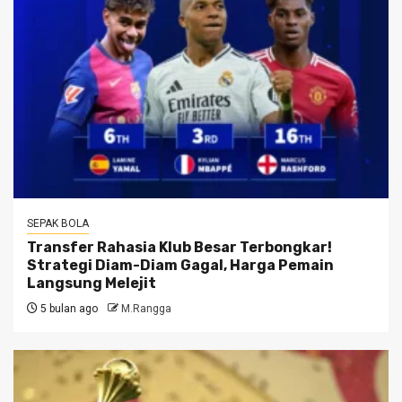
SEPAK BOLA
Transfer Rahasia Klub Besar Terbongkar!
Strategi Diam-Diam Gagal, Harga Pemain
Langsung Melejit
5 bulan ago
M.Rangga