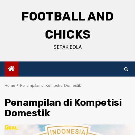
Skip
to
FOOTBALL AND
content
CHICKS
SEPAK BOLA
Home
Penampilan di Kompetisi Domestik
Penampilan di Kompetisi
Domestik