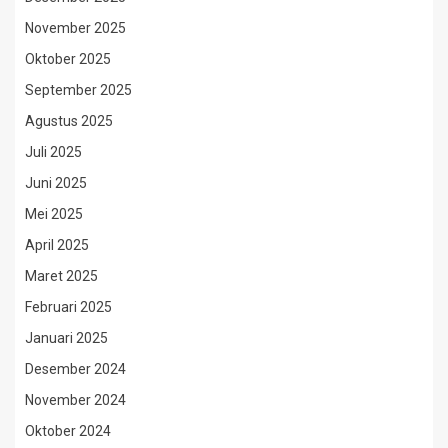
November 2025
Oktober 2025
September 2025
Agustus 2025
Juli 2025
Juni 2025
Mei 2025
April 2025
Maret 2025
Februari 2025
Januari 2025
Desember 2024
November 2024
Oktober 2024