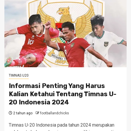
TIMNAS U20
Informasi Penting Yang Harus
Kalian Ketahui Tentang Timnas U-
20 Indonesia 2024
2 tahun ago
footballandchicks
Timnas U-20 Indonesia pada tahun 2024 merupakan