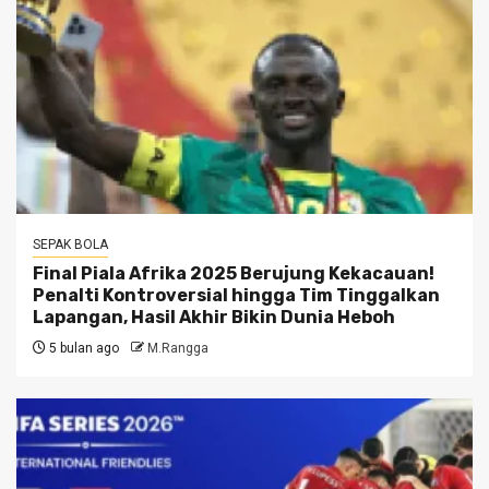
SEPAK BOLA
Final Piala Afrika 2025 Berujung Kekacauan!
Penalti Kontroversial hingga Tim Tinggalkan
Lapangan, Hasil Akhir Bikin Dunia Heboh
5 bulan ago
M.Rangga