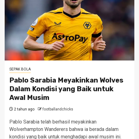
SEPAK BOLA
Pablo Sarabia Meyakinkan Wolves
Dalam Kondisi yang Baik untuk
Awal Musim
2 tahun ago
footballandchicks
Pablo Sarabia telah berhasil meyakinkan
Wolverhampton Wanderers bahwa ia berada dalam
kondisi yang baik untuk menghadapi awal musim ini.