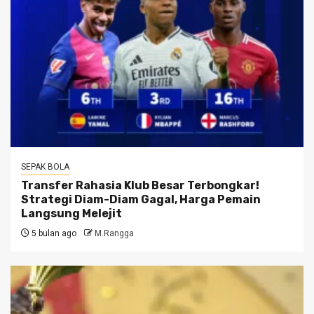
SEPAK BOLA
Transfer Rahasia Klub Besar Terbongkar!
Strategi Diam-Diam Gagal, Harga Pemain
Langsung Melejit
5 bulan ago
M.Rangga