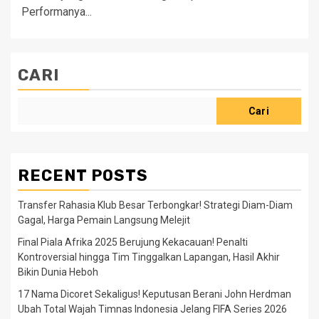
Performanya...
CARI
Cari
RECENT POSTS
Transfer Rahasia Klub Besar Terbongkar! Strategi Diam-Diam
Gagal, Harga Pemain Langsung Melejit
Final Piala Afrika 2025 Berujung Kekacauan! Penalti
Kontroversial hingga Tim Tinggalkan Lapangan, Hasil Akhir
Bikin Dunia Heboh
17 Nama Dicoret Sekaligus! Keputusan Berani John Herdman
Ubah Total Wajah Timnas Indonesia Jelang FIFA Series 2026