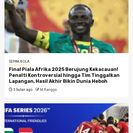
SEPAK BOLA
Final Piala Afrika 2025 Berujung Kekacauan!
Penalti Kontroversial hingga Tim Tinggalkan
Lapangan, Hasil Akhir Bikin Dunia Heboh
5 bulan ago
M.Rangga