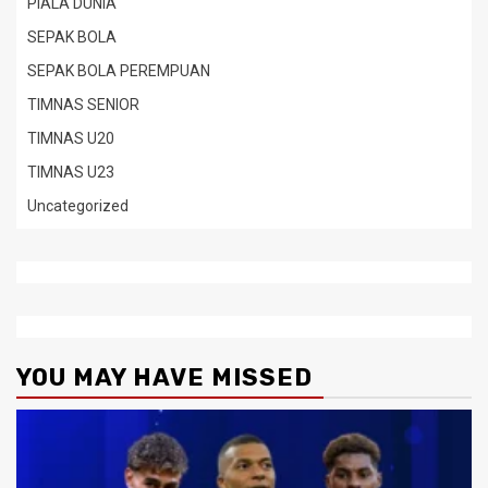
PIALA DUNIA
SEPAK BOLA
SEPAK BOLA PEREMPUAN
TIMNAS SENIOR
TIMNAS U20
TIMNAS U23
Uncategorized
YOU MAY HAVE MISSED