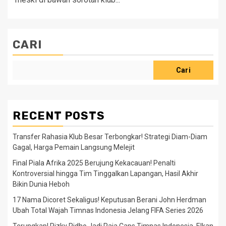
CARI
Cari
RECENT POSTS
Transfer Rahasia Klub Besar Terbongkar! Strategi Diam-Diam
Gagal, Harga Pemain Langsung Melejit
Final Piala Afrika 2025 Berujung Kekacauan! Penalti
Kontroversial hingga Tim Tinggalkan Lapangan, Hasil Akhir
Bikin Dunia Heboh
17 Nama Dicoret Sekaligus! Keputusan Berani John Herdman
Ubah Total Wajah Timnas Indonesia Jelang FIFA Series 2026