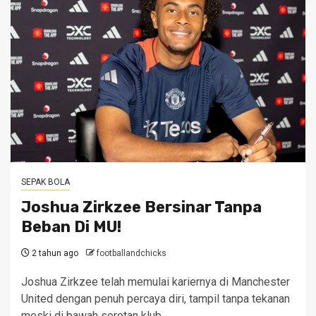
SEPAK BOLA
Joshua Zirkzee Bersinar Tanpa
Beban Di MU!
2 tahun ago
footballandchicks
Joshua Zirkzee telah memulai kariernya di Manchester
United dengan penuh percaya diri, tampil tanpa tekanan
meski di bawah sorotan klub...