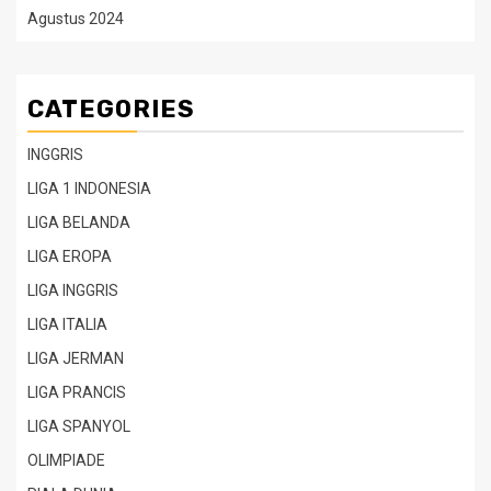
Agustus 2024
CATEGORIES
INGGRIS
LIGA 1 INDONESIA
LIGA BELANDA
LIGA EROPA
LIGA INGGRIS
LIGA ITALIA
LIGA JERMAN
LIGA PRANCIS
LIGA SPANYOL
OLIMPIADE