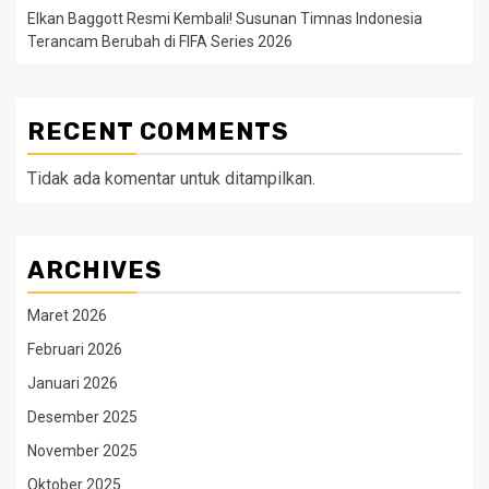
Elkan Baggott Resmi Kembali! Susunan Timnas Indonesia
Terancam Berubah di FIFA Series 2026
RECENT COMMENTS
Tidak ada komentar untuk ditampilkan.
ARCHIVES
Maret 2026
Februari 2026
Januari 2026
Desember 2025
November 2025
Oktober 2025