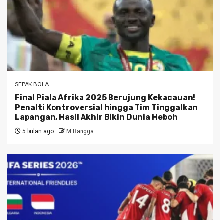
SEPAK BOLA
Final Piala Afrika 2025 Berujung Kekacauan!
Penalti Kontroversial hingga Tim Tinggalkan
Lapangan, Hasil Akhir Bikin Dunia Heboh
5 bulan ago
M.Rangga