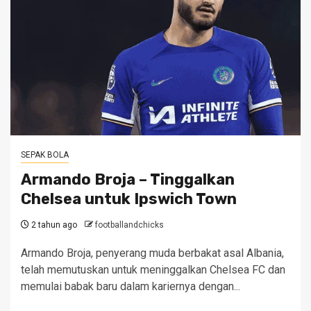
SEPAK BOLA
Armando Broja – Tinggalkan
Chelsea untuk Ipswich Town
2 tahun ago
footballandchicks
Armando Broja, penyerang muda berbakat asal Albania,
telah memutuskan untuk meninggalkan Chelsea FC dan
memulai babak baru dalam kariernya dengan...