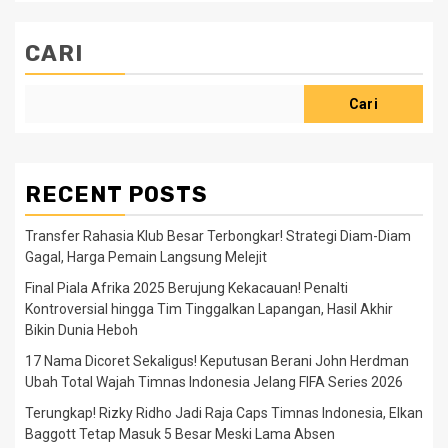
CARI
Cari
RECENT POSTS
Transfer Rahasia Klub Besar Terbongkar! Strategi Diam-Diam
Gagal, Harga Pemain Langsung Melejit
Final Piala Afrika 2025 Berujung Kekacauan! Penalti
Kontroversial hingga Tim Tinggalkan Lapangan, Hasil Akhir
Bikin Dunia Heboh
17 Nama Dicoret Sekaligus! Keputusan Berani John Herdman
Ubah Total Wajah Timnas Indonesia Jelang FIFA Series 2026
Terungkap! Rizky Ridho Jadi Raja Caps Timnas Indonesia, Elkan
Baggott Tetap Masuk 5 Besar Meski Lama Absen