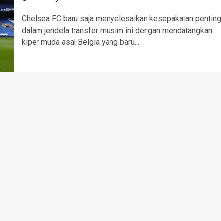
Chelsea FC baru saja menyelesaikan kesepakatan penting
dalam jendela transfer musim ini dengan mendatangkan
kiper muda asal Belgia yang baru...