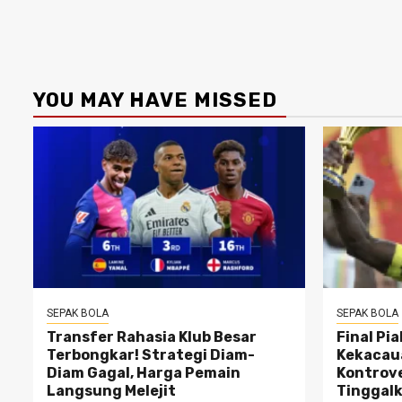
YOU MAY HAVE MISSED
SEPAK BOLA
SEPAK BOLA
Transfer Rahasia Klub Besar
Final Pi
Terbongkar! Strategi Diam-
Kekacaua
Diam Gagal, Harga Pemain
Kontrove
Langsung Melejit
Tinggalk