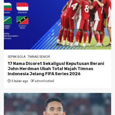
SEPAK BOLA
TIMNAS SENIOR
17 Nama Dicoret Sekaligus! Keputusan Berani
John Herdman Ubah Total Wajah Timnas
Indonesia Jelang FIFA Series 2026
5 bulan ago
adminfootball