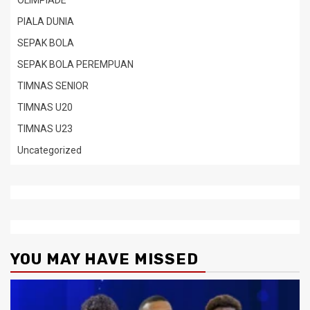
OLIMPIADE
PIALA DUNIA
SEPAK BOLA
SEPAK BOLA PEREMPUAN
TIMNAS SENIOR
TIMNAS U20
TIMNAS U23
Uncategorized
YOU MAY HAVE MISSED