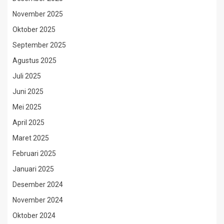
November 2025
Oktober 2025
September 2025
Agustus 2025
Juli 2025
Juni 2025
Mei 2025
April 2025
Maret 2025
Februari 2025
Januari 2025
Desember 2024
November 2024
Oktober 2024