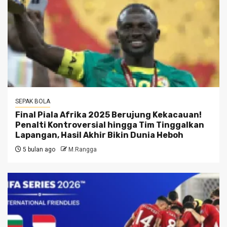
SEPAK BOLA
Final Piala Afrika 2025 Berujung Kekacauan!
Penalti Kontroversial hingga Tim Tinggalkan
Lapangan, Hasil Akhir Bikin Dunia Heboh
5 bulan ago
M.Rangga