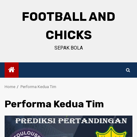
Skip
to
FOOTBALL AND
content
CHICKS
SEPAK BOLA
Home
Performa Kedua Tim
Performa Kedua Tim