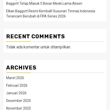
Baggott Tetap Masuk 5 Besar Meski Lama Absen
Elkan Baggott Resmi Kembali! Susunan Timnas Indonesia
Terancam Berubah di FIFA Series 2026
RECENT COMMENTS
Tidak ada komentar untuk ditampilkan.
ARCHIVES
Maret 2026
Februari 2026
Januari 2026
Desember 2025
November 2025