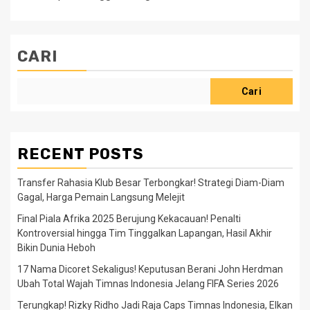
CARI
Cari
RECENT POSTS
Transfer Rahasia Klub Besar Terbongkar! Strategi Diam-Diam
Gagal, Harga Pemain Langsung Melejit
Final Piala Afrika 2025 Berujung Kekacauan! Penalti
Kontroversial hingga Tim Tinggalkan Lapangan, Hasil Akhir
Bikin Dunia Heboh
17 Nama Dicoret Sekaligus! Keputusan Berani John Herdman
Ubah Total Wajah Timnas Indonesia Jelang FIFA Series 2026
Terungkap! Rizky Ridho Jadi Raja Caps Timnas Indonesia, Elkan