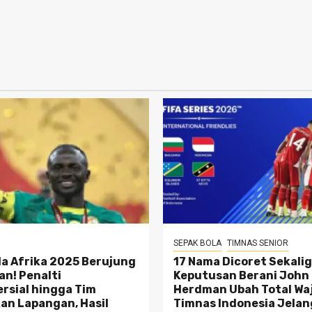
SEPAK BOLA
TIMNAS SENIOR
ala Afrika 2025 Berujung
17 Nama Dicoret Sekalig
n! Penalti
Keputusan Berani John
rsial hingga Tim
Herdman Ubah Total Wa
an Lapangan, Hasil
Timnas Indonesia Jelan