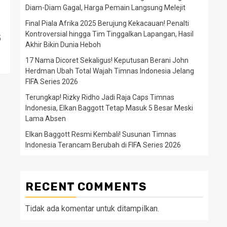
Diam-Diam Gagal, Harga Pemain Langsung Melejit
Final Piala Afrika 2025 Berujung Kekacauan! Penalti
Kontroversial hingga Tim Tinggalkan Lapangan, Hasil
5
Akhir Bikin Dunia Heboh
17 Nama Dicoret Sekaligus! Keputusan Berani John
Herdman Ubah Total Wajah Timnas Indonesia Jelang
FIFA Series 2026
Terungkap! Rizky Ridho Jadi Raja Caps Timnas
Indonesia, Elkan Baggott Tetap Masuk 5 Besar Meski
Lama Absen
Elkan Baggott Resmi Kembali! Susunan Timnas
Indonesia Terancam Berubah di FIFA Series 2026
RECENT COMMENTS
Tidak ada komentar untuk ditampilkan.