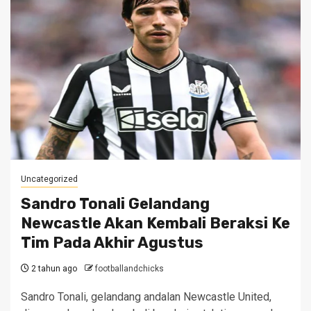
Uncategorized
Sandro Tonali Gelandang
Newcastle Akan Kembali Beraksi Ke
Tim Pada Akhir Agustus
2 tahun ago
footballandchicks
Sandro Tonali, gelandang andalan Newcastle United,