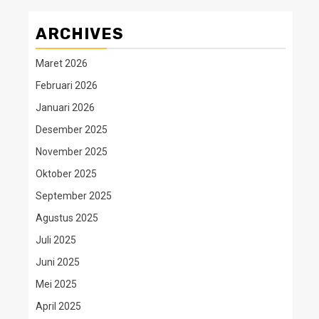
ARCHIVES
Maret 2026
Februari 2026
Januari 2026
Desember 2025
November 2025
Oktober 2025
September 2025
Agustus 2025
Juli 2025
Juni 2025
Mei 2025
April 2025