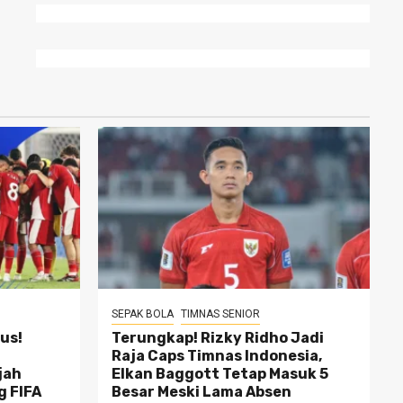
SEPAK BOLA
TIMNAS SENIOR
us!
Terungkap! Rizky Ridho Jadi
Raja Caps Timnas Indonesia,
jah
Elkan Baggott Tetap Masuk 5
g FIFA
Besar Meski Lama Absen