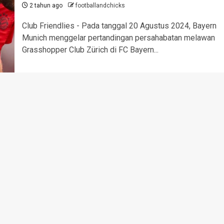
2 tahun ago
footballandchicks
Club Friendlies - Pada tanggal 20 Agustus 2024, Bayern
Munich menggelar pertandingan persahabatan melawan
Grasshopper Club Zürich di FC Bayern...