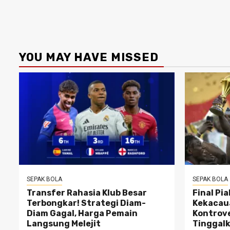
YOU MAY HAVE MISSED
SEPAK BOLA
SEPAK BOLA
Transfer Rahasia Klub Besar
Final Pi
Terbongkar! Strategi Diam-
Kekacaua
Diam Gagal, Harga Pemain
Kontrove
Langsung Melejit
Tinggalk