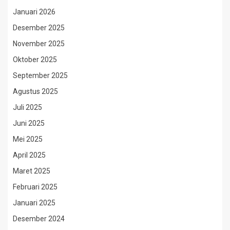
Januari 2026
Desember 2025
November 2025
Oktober 2025
September 2025
Agustus 2025
Juli 2025
Juni 2025
Mei 2025
April 2025
Maret 2025
Februari 2025
Januari 2025
Desember 2024