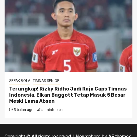
SEPAK BOLA
TIMNAS SENIOR
Terungkap! Rizky Ridho Jadi Raja Caps Timnas
Indonesia, Elkan Baggott Tetap Masuk 5 Besar
Meski Lama Absen
5 bulan ago
adminfootball
Copyright © All rights reserved.
|
Newsphere
by AF themes.