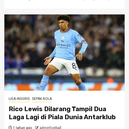
LIGA INGGRIS
SEPAK BOLA
Rico Lewis Dilarang Tampil Dua
Laga Lagi di Piala Dunia Antarklub
1 tahun ago
adminfootball