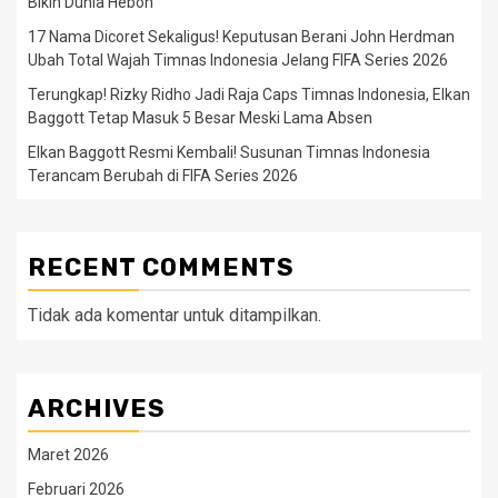
Bikin Dunia Heboh
17 Nama Dicoret Sekaligus! Keputusan Berani John Herdman
Ubah Total Wajah Timnas Indonesia Jelang FIFA Series 2026
Terungkap! Rizky Ridho Jadi Raja Caps Timnas Indonesia, Elkan
Baggott Tetap Masuk 5 Besar Meski Lama Absen
Elkan Baggott Resmi Kembali! Susunan Timnas Indonesia
Terancam Berubah di FIFA Series 2026
RECENT COMMENTS
Tidak ada komentar untuk ditampilkan.
ARCHIVES
Maret 2026
Februari 2026