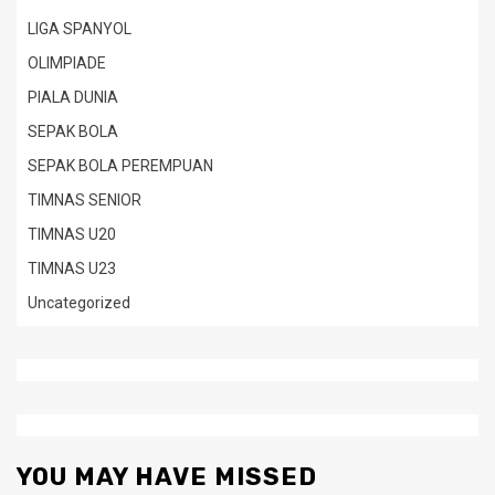
LIGA SPANYOL
OLIMPIADE
PIALA DUNIA
SEPAK BOLA
SEPAK BOLA PEREMPUAN
TIMNAS SENIOR
TIMNAS U20
TIMNAS U23
Uncategorized
YOU MAY HAVE MISSED