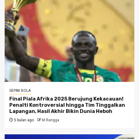
SEPAK BOLA
Final Piala Afrika 2025 Berujung Kekacauan!
Penalti Kontroversial hingga Tim Tinggalkan
Lapangan, Hasil Akhir Bikin Dunia Heboh
5 bulan ago
M.Rangga