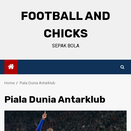
Skip
to
FOOTBALL AND
content
CHICKS
SEPAK BOLA
Home
Piala Dunia Antarklub
Piala Dunia Antarklub