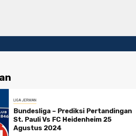
gan
LIGA JERMAN
Bundesliga – Prediksi Pertandingan
St. Pauli Vs FC Heidenheim 25
Agustus 2024