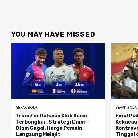
YOU MAY HAVE MISSED
SEPAK BOLA
SEPAK BOLA
Transfer Rahasia Klub Besar
Final Pi
Terbongkar! Strategi Diam-
Kekacaua
Diam Gagal, Harga Pemain
Kontrove
Langsung Melejit
Tinggalk