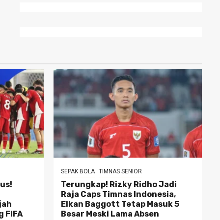
SEPAK BOLA
TIMNAS SENIOR
us!
Terungkap! Rizky Ridho Jadi
Raja Caps Timnas Indonesia,
jah
Elkan Baggott Tetap Masuk 5
g FIFA
Besar Meski Lama Absen