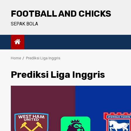
Skip
to
FOOTBALL AND CHICKS
content
SEPAK BOLA
Home
Prediksi Liga Inggris
Prediksi Liga Inggris