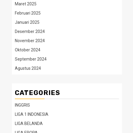
Maret 2025
Februari 2025
Januari 2025
Desember 2024
November 2024
Oktober 2024
September 2024
Agustus 2024
CATEGORIES
INGGRIS
LIGA 1 INDONESIA
LIGA BELANDA
LIGA EROPA