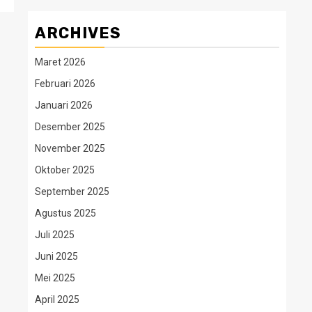
ARCHIVES
Maret 2026
Februari 2026
Januari 2026
Desember 2025
November 2025
Oktober 2025
September 2025
Agustus 2025
Juli 2025
Juni 2025
Mei 2025
April 2025