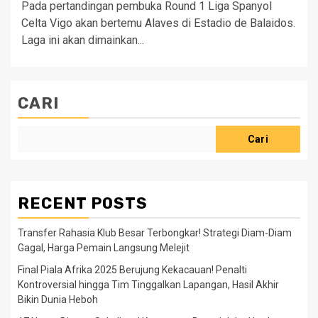
Pada pertandingan pembuka Round 1 Liga Spanyol
Celta Vigo akan bertemu Alaves di Estadio de Balaidos.
Laga ini akan dimainkan...
CARI
Cari
RECENT POSTS
Transfer Rahasia Klub Besar Terbongkar! Strategi Diam-Diam
Gagal, Harga Pemain Langsung Melejit
Final Piala Afrika 2025 Berujung Kekacauan! Penalti
Kontroversial hingga Tim Tinggalkan Lapangan, Hasil Akhir
Bikin Dunia Heboh