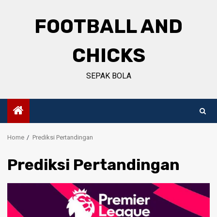
Skip
to
FOOTBALL AND
content
CHICKS
SEPAK BOLA
Home
Prediksi Pertandingan
Prediksi Pertandingan