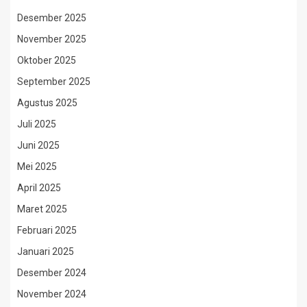
Desember 2025
November 2025
Oktober 2025
September 2025
Agustus 2025
Juli 2025
Juni 2025
Mei 2025
April 2025
Maret 2025
Februari 2025
Januari 2025
Desember 2024
November 2024