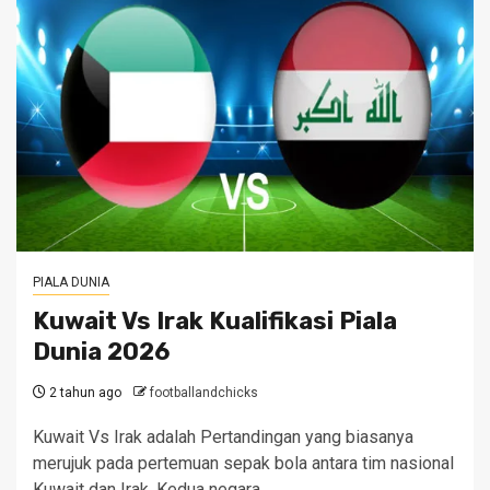
PIALA DUNIA
Kuwait Vs Irak Kualifikasi Piala
Dunia 2026
2 tahun ago
footballandchicks
Kuwait Vs Irak adalah Pertandingan yang biasanya
merujuk pada pertemuan sepak bola antara tim nasional
Kuwait dan Irak. Kedua negara...