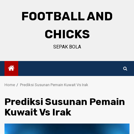
Skip
to
FOOTBALL AND
content
CHICKS
SEPAK BOLA
Home
Prediksi Susunan Pemain Kuwait Vs Irak
Prediksi Susunan Pemain
Kuwait Vs Irak