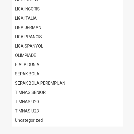
LIGA INGGRIS
LIGA ITALIA
LIGA JERMAN
LIGA PRANCIS
LIGA SPANYOL
OLIMPIADE
PIALA DUNIA
SEPAK BOLA
SEPAK BOLA PEREMPUAN
TIMNAS SENIOR
TIMNAS U20
TIMNAS U23
Uncategorized