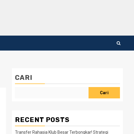
CARI
Cari
RECENT POSTS
Transfer Rahasia Klub Besar Terbongkar! Strategi