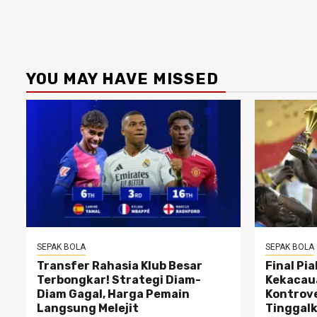
YOU MAY HAVE MISSED
SEPAK BOLA
SEPAK BOLA
Transfer Rahasia Klub Besar
Final Pi
Terbongkar! Strategi Diam-
Kekacaua
Diam Gagal, Harga Pemain
Kontrove
Langsung Melejit
Tinggalk