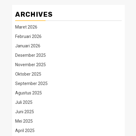
ARCHIVES
Maret 2026
Februari 2026
Januari 2026
Desember 2025
November 2025
Oktober 2025
September 2025
Agustus 2025
Juli 2025
Juni 2025
Mei 2025
April 2025