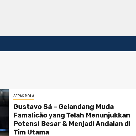
SEPAK BOLA
Gustavo Sá – Gelandang Muda
Famalicão yang Telah Menunjukkan
Potensi Besar & Menjadi Andalan di
Tim Utama