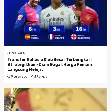
SEPAK BOLA
Transfer Rahasia Klub Besar Terbongkar!
Strategi Diam-Diam Gagal, Harga Pemain
Langsung Melejit
5 bulan ago
M.Rangga