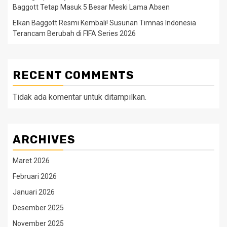
Baggott Tetap Masuk 5 Besar Meski Lama Absen
Elkan Baggott Resmi Kembali! Susunan Timnas Indonesia
Terancam Berubah di FIFA Series 2026
RECENT COMMENTS
Tidak ada komentar untuk ditampilkan.
ARCHIVES
Maret 2026
Februari 2026
Januari 2026
Desember 2025
November 2025