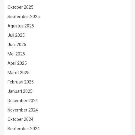
Oktober 2025
September 2025
Agustus 2025
Juli 2025
Juni 2025
Mei 2025
April 2025
Maret 2025
Februari 2025
Januari 2025
Desember 2024
November 2024
Oktober 2024
September 2024