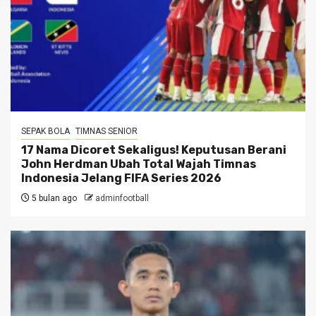
SEPAK BOLA
TIMNAS SENIOR
17 Nama Dicoret Sekaligus! Keputusan Berani
John Herdman Ubah Total Wajah Timnas
Indonesia Jelang FIFA Series 2026
5 bulan ago
adminfootball