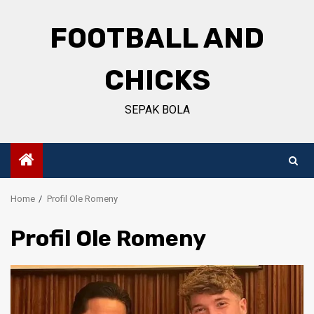
Skip
to
FOOTBALL AND
content
CHICKS
SEPAK BOLA
Home
Profil Ole Romeny
Profil Ole Romeny