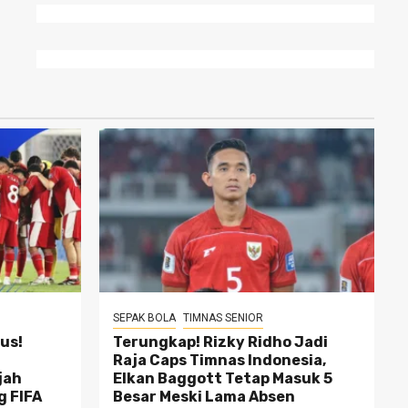
SEPAK BOLA
TIMNAS SENIOR
us!
Terungkap! Rizky Ridho Jadi
Raja Caps Timnas Indonesia,
jah
Elkan Baggott Tetap Masuk 5
g FIFA
Besar Meski Lama Absen