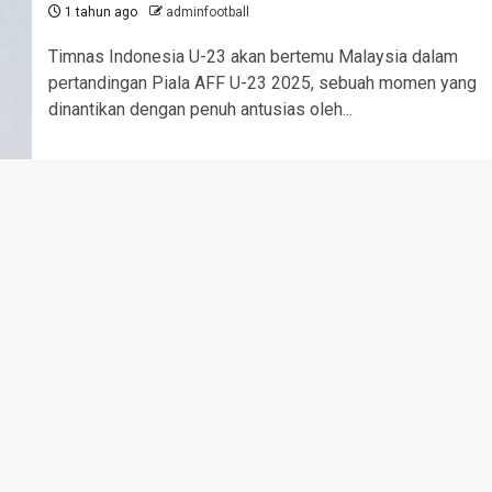
1 tahun ago
adminfootball
Timnas Indonesia U-23 akan bertemu Malaysia dalam
pertandingan Piala AFF U-23 2025, sebuah momen yang
dinantikan dengan penuh antusias oleh...