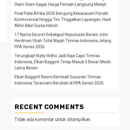
Diam-Diam Gagal, Harga Pemain Langsung Melejit
Final Piala Afrika 2025 Berujung Kekacauan! Penalti
Kontroversial hingga Tim Tinggalkan Lapangan, Hasil
Akhir Bikin Dunia Heboh
17 Nama Dicoret Sekaligus! Keputusan Berani John
Herdman Ubah Total Wajah Timnas Indonesia Jelang
FIFA Series 2026
Terungkap! Rizky Ridho Jadi Raja Caps Timnas
Indonesia, Elkan Baggott Tetap Masuk 5 Besar Meski
Lama Absen
Elkan Baggott Resmi Kembali! Susunan Timnas
Indonesia Terancam Berubah di FIFA Series 2026
RECENT COMMENTS
Tidak ada komentar untuk ditampilkan.