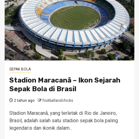
SEPAK BOLA
Stadion Maracanã – Ikon Sejarah
Sepak Bola di Brasil
2 tahun ago
footballandchicks
Stadion Maracanã, yang terletak di Rio de Janeiro,
Brasil, adalah salah satu stadion sepak bola paling
legendaris dan ikonik dalam...