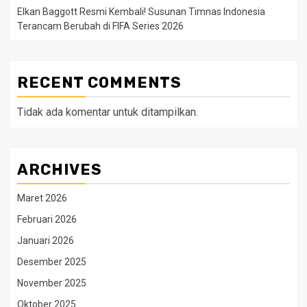
Elkan Baggott Resmi Kembali! Susunan Timnas Indonesia
Terancam Berubah di FIFA Series 2026
RECENT COMMENTS
Tidak ada komentar untuk ditampilkan.
ARCHIVES
Maret 2026
Februari 2026
Januari 2026
Desember 2025
November 2025
Oktober 2025