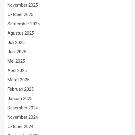
November 2025
Oktober 2025
September 2025
Agustus 2025
Juli 2025
Juni 2025
Mei 2025
April 2025
Maret 2025
Februari 2025
Januari 2025
Desember 2024
November 2024
Oktober 2024