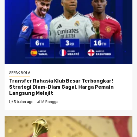
SEPAK BOLA
Transfer Rahasia Klub Besar Terbongkar!
Strategi Diam-Diam Gagal, Harga Pemain
Langsung Melejit
5 bulan ago
M.Rangga