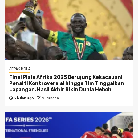
SEPAK BOLA
Final Piala Afrika 2025 Berujung Kekacauan!
Penalti Kontroversial hingga Tim Tinggalkan
Lapangan, Hasil Akhir Bikin Dunia Heboh
5 bulan ago
M.Rangga