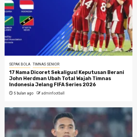
SEPAK BOLA
TIMNAS SENIOR
17 Nama Dicoret Sekaligus! Keputusan Berani
John Herdman Ubah Total Wajah Timnas
Indonesia Jelang FIFA Series 2026
5 bulan ago
adminfootball