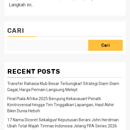
Langkah ini...
CARI
Cari
RECENT POSTS
Transfer Rahasia Klub Besar Terbongkar! Strategi Diam-Diam
Gagal, Harga Pemain Langsung Melejit
Final Piala Afrika 2025 Berujung Kekacauan! Penalti
Kontroversial hingga Tim Tinggalkan Lapangan, Hasil Akhir
Bikin Dunia Heboh
17 Nama Dicoret Sekaligus! Keputusan Berani John Herdman
Ubah Total Wajah Timnas Indonesia Jelang FIFA Series 2026