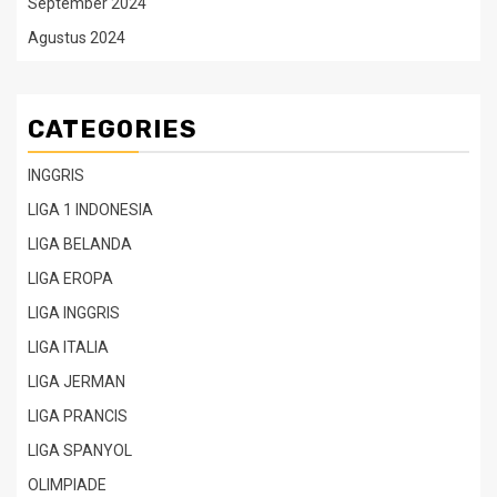
September 2024
Agustus 2024
CATEGORIES
INGGRIS
LIGA 1 INDONESIA
LIGA BELANDA
LIGA EROPA
LIGA INGGRIS
LIGA ITALIA
LIGA JERMAN
LIGA PRANCIS
LIGA SPANYOL
OLIMPIADE