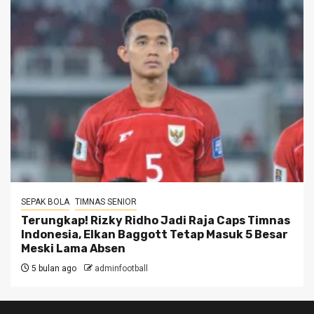
SEPAK BOLA
TIMNAS SENIOR
Terungkap! Rizky Ridho Jadi Raja Caps Timnas
Indonesia, Elkan Baggott Tetap Masuk 5 Besar
Meski Lama Absen
5 bulan ago
adminfootball