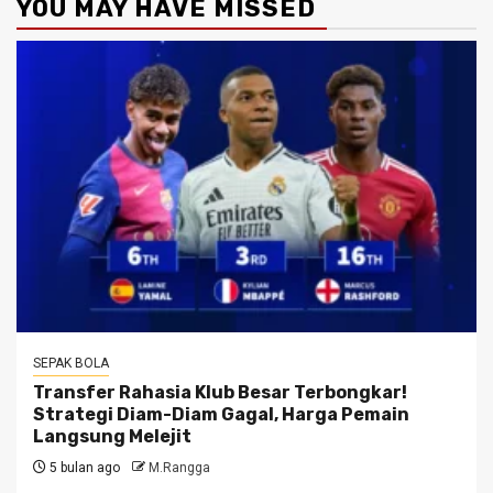
YOU MAY HAVE MISSED
SEPAK BOLA
Transfer Rahasia Klub Besar Terbongkar!
Strategi Diam-Diam Gagal, Harga Pemain
Langsung Melejit
5 bulan ago
M.Rangga