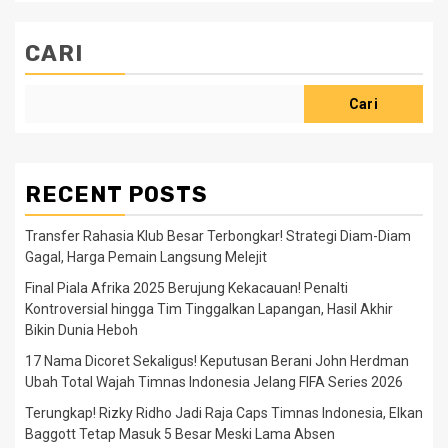
CARI
Cari
RECENT POSTS
Transfer Rahasia Klub Besar Terbongkar! Strategi Diam-Diam
Gagal, Harga Pemain Langsung Melejit
Final Piala Afrika 2025 Berujung Kekacauan! Penalti
Kontroversial hingga Tim Tinggalkan Lapangan, Hasil Akhir
Bikin Dunia Heboh
17 Nama Dicoret Sekaligus! Keputusan Berani John Herdman
Ubah Total Wajah Timnas Indonesia Jelang FIFA Series 2026
Terungkap! Rizky Ridho Jadi Raja Caps Timnas Indonesia, Elkan
Baggott Tetap Masuk 5 Besar Meski Lama Absen