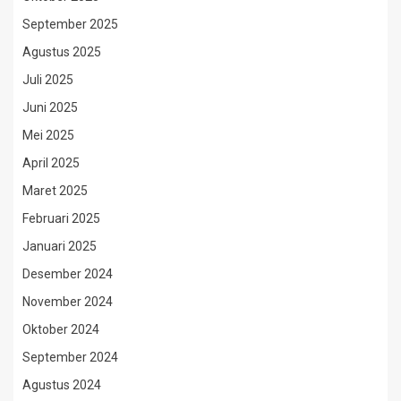
September 2025
Agustus 2025
Juli 2025
Juni 2025
Mei 2025
April 2025
Maret 2025
Februari 2025
Januari 2025
Desember 2024
November 2024
Oktober 2024
September 2024
Agustus 2024