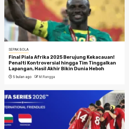
SEPAK BOLA
Final Piala Afrika 2025 Berujung Kekacauan!
Penalti Kontroversial hingga Tim Tinggalkan
Lapangan, Hasil Akhir Bikin Dunia Heboh
5 bulan ago
M.Rangga